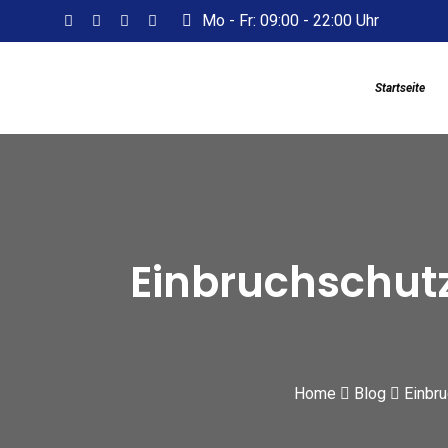
S
Mo - Fr: 09:00 - 22:00 Uhr
k
i
Startseite
p
t
o
c
o
n
Einbruchschutz
t
e
n
t
Home
Blog
Einbru