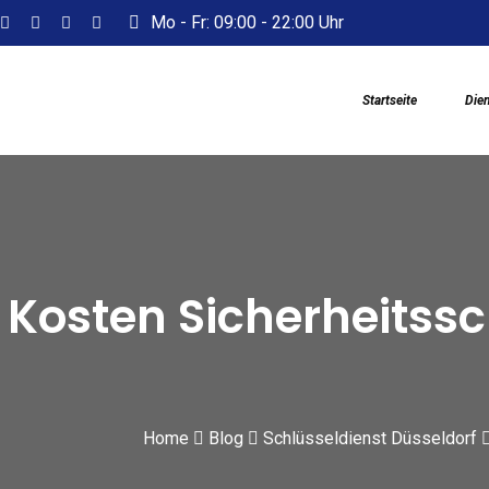
S
Mo - Fr: 09:00 - 22:00 Uhr
k
i
Startseite
Dien
p
t
o
c
o
n
t
Kosten Sicherheitssc
e
n
t
Home
Blog
Schlüsseldienst Düsseldorf