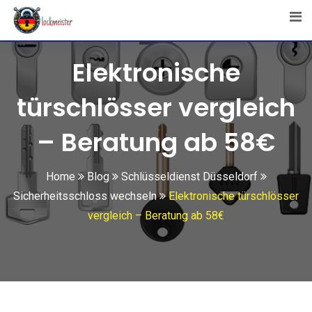
Skip
to
content
Elektronische
türschlösser vergleich
– Beratung ab 58€
Home
Blog
Schlüsseldienst Düsseldorf
Sicherheitsschloss wechseln
Elektronische türschlösser
vergleich – Beratung ab 58€