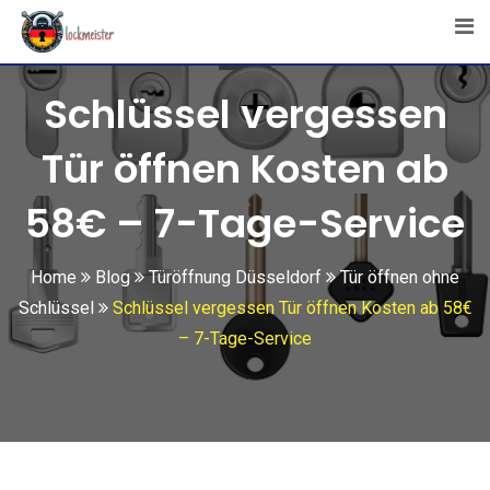
Skip
to
content
Schlüssel vergessen
Tür öffnen Kosten ab
58€ – 7-Tage-Service
Home
Blog
Türöffnung Düsseldorf
Tür öffnen ohne
Schlüssel
Schlüssel vergessen Tür öffnen Kosten ab 58€
– 7-Tage-Service