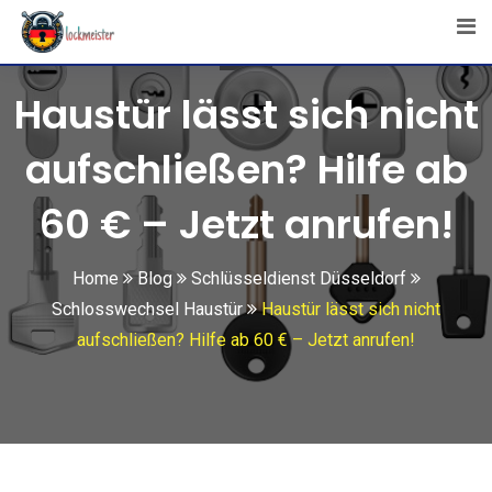
Skip
to
content
Haustür lässt sich nicht
aufschließen? Hilfe ab
60 € – Jetzt anrufen!
Home
Blog
Schlüsseldienst Düsseldorf
Schlosswechsel Haustür
Haustür lässt sich nicht
aufschließen? Hilfe ab 60 € – Jetzt anrufen!