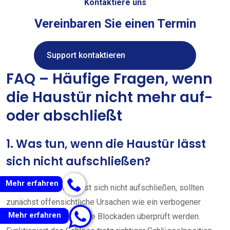
Kontaktiere uns
Vereinbaren Sie einen Termin
Support kontaktieren
FAQ – Häufige Fragen, wenn
die Haustür nicht mehr auf-
oder abschließt
1. Was tun, wenn die Haustür lässt
sich nicht aufschließen?
Mehr erfahren
Wenn die Haustür lässt sich nicht aufschließen, sollten
zunächst offensichtliche Ursachen wie ein verbogener
Mehr erfahren
Schlüssel oder sichtbare Blockaden überprüft werden.