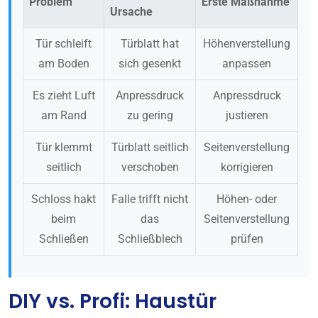
Problem
Erste Maßnahme
Ursache
Tür schleift
Türblatt hat
Höhenverstellung
am Boden
sich gesenkt
anpassen
Es zieht Luft
Anpressdruck
Anpressdruck
am Rand
zu gering
justieren
Tür klemmt
Türblatt seitlich
Seitenverstellung
seitlich
verschoben
korrigieren
Schloss hakt
Falle trifft nicht
Höhen- oder
beim
das
Seitenverstellung
Schließen
Schließblech
prüfen
DIY vs. Profi: Haustür