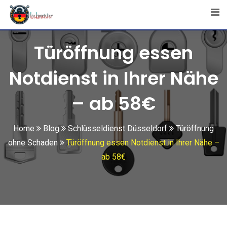
Skip
to
content
Türöffnung essen
Notdienst in Ihrer Nähe
– ab 58€
Home
Blog
Schlüsseldienst Düsseldorf
Türöffnung
ohne Schaden
Türöffnung essen Notdienst in Ihrer Nähe –
ab 58€