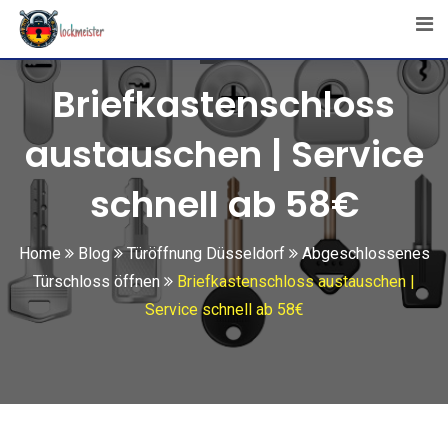
Skip
to
content
Briefkastenschloss
austauschen | Service
schnell ab 58€
Home
Blog
Türöffnung Düsseldorf
Abgeschlossenes
Türschloss öffnen
Briefkastenschloss austauschen |
Service schnell ab 58€